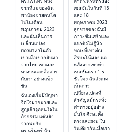
ดร.นรินทร์ หลัง
หาดร.นรินทร์สอง
จากที่แม่ของฉัน
เซสชันในวันที่ 16
พาน้องชายคนโต
และ 18
ไปในเดือน
พฤษภาคม 2023
พฤษภาคม 2023
ลูกชายของฉันมี
และฉันเห็นการ
ภาวะซึมเศร้าและ
เปลี่ยนแปลง
แยกตัวไม่รู้หิว
позитивในตัว
ขณะที่เขาเดิน
เขาเมื่อเขากลับมา
ศีรษะโน้มลง แต่
จากไทย เขามอง
หลังจากเขาทำ
หางานและสื่อสาร
เซสชันแรก 1.5
กับเราอย่างแข็ง
ชั่วโมง ฉันสังเกต
ขัน.
เห็นการ
เปลี่ยนแปลงที่
ฉันเองเริ่มมีปัญหา
สำคัญแม้กระทั่ง
จิตใจมากมายและ
ท่าทางอยู่อย่าง
สูญเสียจุดสนใจใน
มั่นใจ ศีรษะตั้ง
กิจกรรม แต่หลัง
ตรงและสงบ ใน
จากพบกับ
วันเดียวกันเมื่อเรา
ดร.นรินทร์ ฉัน