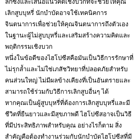
ลึกซึ้งและเสนอแนวคิดเชิงบวกที่จะช่วยให้คุณ
เลิกสูบบุหรี่ นักบำบัดอาจใช้เทคนิคการ
จินตนาการเพื่อช่วยให้คุณจินตนาการถึงตัวเอง
ในฐานะผู้ไม่สูบบุหรี่และเสริมสร้างความคิดและ
พฤติกรรมเชิงบวก
หนึ่งในข้อดีของไฮโปซีสคือมันเป็นวิธีการรักษาที่
ไม่รุกล้ำและไม่ใช่เภสัชวิทยาที่ปลอดภัยสำหรับ
คนส่วนใหญ่ ไม่มีผลข้างเคียงที่เป็นอันตรายและ
สามารถใช้ร่วมกับวิธีการเลิกสูบอื่นๆ ได้
หากคุณเป็นผู้สูบบุหรี่ที่ต้องการเลิกสูบบุหรี่และมี
ชีวิตที่ยืนยาวและมีสุขภาพดี ไฮโปซีสอาจเป็นวิธี
ที่มีประสิทธิภาพสำหรับคุณ อย่างไรก็ตาม สิ่ง
สำคัญคือต้องทำงานร่วมกับนักบำบัดไฮโปซีสที่มี