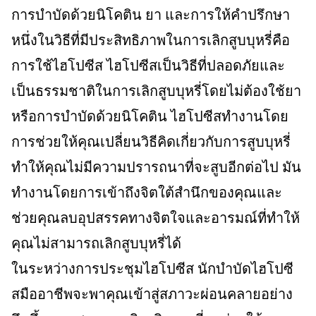
การบำบัดด้วยนิโคติน ยา และการให้คำปรึกษา
หนึ่งในวิธีที่มีประสิทธิภาพในการเลิกสูบบุหรี่คือ
การใช้ไฮโปซีส ไฮโปซีสเป็นวิธีที่ปลอดภัยและ
เป็นธรรมชาติในการเลิกสูบบุหรี่โดยไม่ต้องใช้ยา
หรือการบำบัดด้วยนิโคติน ไฮโปซีสทำงานโดย
การช่วยให้คุณเปลี่ยนวิธีคิดเกี่ยวกับการสูบบุหรี่
ทำให้คุณไม่มีความปรารถนาที่จะสูบอีกต่อไป มัน
ทำงานโดยการเข้าถึงจิตใต้สำนึกของคุณและ
ช่วยคุณลบอุปสรรคทางจิตใจและอารมณ์ที่ทำให้
คุณไม่สามารถเลิกสูบบุหรี่ได้
ในระหว่างการประชุมไฮโปซีส นักบำบัดไฮโปซี
สมืออาชีพจะพาคุณเข้าสู่สภาวะผ่อนคลายอย่าง