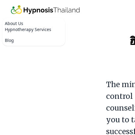
About Us
Hypnotherapy Services
ฮ
Blog
The min
control
counsel
you to 
successf