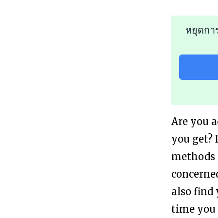
หยุดกา
Are you a
you get? 
methods t
concerned
also find
time you 