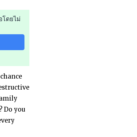
อโดยไม่
 chance
estructive
family
? Do you
every