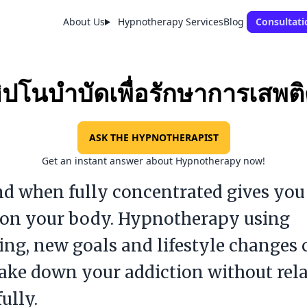
About Us
Hypnotherapy Services
Blog
Consultati
ิปโนบำบัดเพื่อรักษาการเสพต
ASK THE HYPNOTHERAPIST
Get an instant answer about Hypnotherapy now!
d when fully concentrated gives you
 on your body. Hypnotherapy using
ing, new goals and lifestyle changes 
take down your addiction without rel
ully.