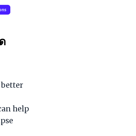
ons
ิด
 better
can help
apse