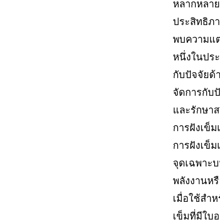
หลากหลาย ง
ประสิทธิภา
พบความแตกต
หนึ่งในปร
กับปัจจัยด
จัดการกับป
และรักษา
การฝังเข็มเ
การฝังเข็ม
จุดเฉพาะบ
พลังงานหรือช
เมื่อใช้สำ
เข็มที่มีใบ