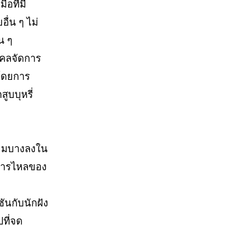
อที่มี
ื่น ๆ ไม่
น ๆ
คคลจัดการ
 โดยการ
ูบบุหรี่
เข็มบางลงใน
ลการไหลของ
ันกับนักฝัง
ที่จุด