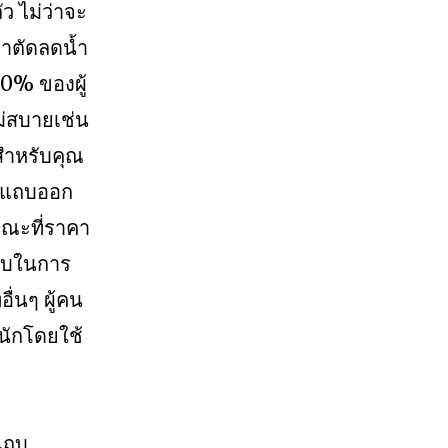
ว ไม่ว่าจะ
่าตัดลดน้ำ
80% ของผู้
ม่สบายเช่น
สำหรับคุณ
อาแถบออก
นขณะที่ราคา
ด้พบในการ
่นๆ ผู้คน
หนักโดยใช้
แถบ