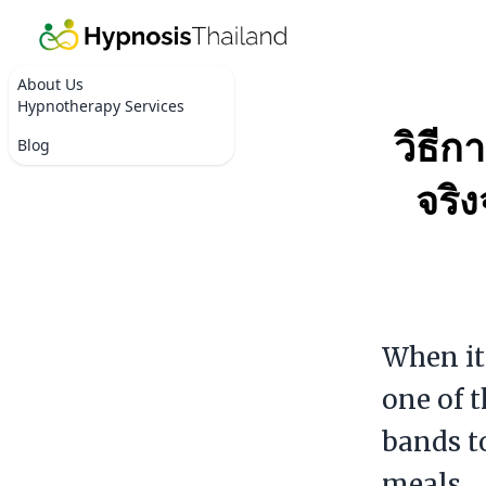
About Us
Hypnotherapy Services
วิธีก
Blog
จริ
When it
one of t
bands t
meals.