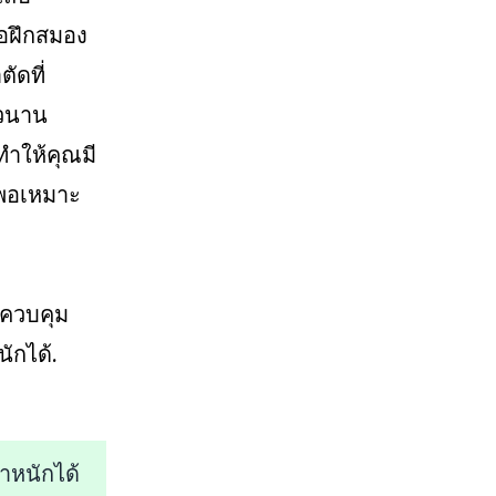
่อฝึกสมอง
ัดที่
าวนาน
ำให้คุณมี
่พอเหมาะ
รควบคุม
ักได้.
ำหนักได้