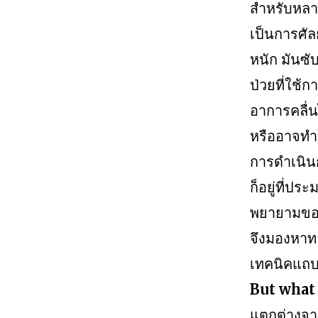
สำหรับหลาย
เป็นการศัล
หนัก มันซั
ป่วยที่ใช้
อาการคลื่
หรืออาจทำ
การดำเนินกา
ก็อยู่ที่ป
พยายามขอแ
จึงมองหาทา
เทคนิคแถ
But what 
แตกต่างจาก