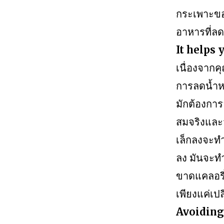
กระเพาะขอ
อาหารที่ลด
It helps 
เนื่องจาก
การลดน้ำห
มักต้องการล
สมจริงและจ
เล็กลงจะทำใ
ลง มันจะท
ขาดแคลอรี
เพียงแค่เปล
Avoiding